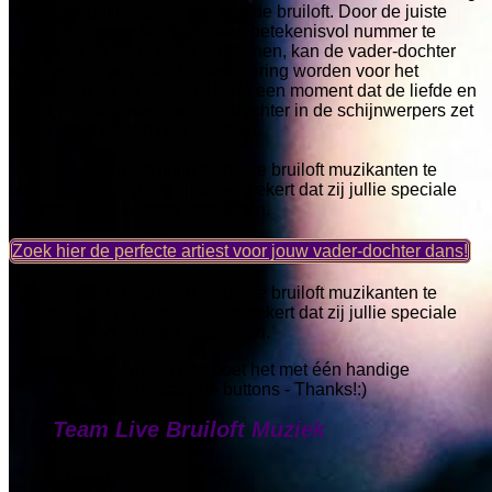
een persoonlijke touch toe aan de bruiloft. Door de juiste
voorbereidingen te treffen, een betekenisvol nummer te
kiezen en de dans goed te oefenen, kan de vader-dochter
dans een onvergetelijke herinnering worden voor het
bruidspaar en de gasten. Het is een moment dat de liefde en
steun van de vader voor zijn dochter in de schijnwerpers zet
en de band tussen hen versterkt.
Vergeet niet op tijd jullie favoriete bruiloft muzikanten te
boeken! Zo zijn jullie ervan verzekert dat zij jullie speciale
nummer goed kunnen instuderen.
Zoek hier de perfecte artiest voor jouw vader-dochter dans!
Vergeet niet op tijd jullie favoriete bruiloft muzikanten te
boeken! Zo zijn jullie ervan verzekert dat zij jullie speciale
nummer goed kunnen instuderen.
Dit artikel delen? Je doet het met één handige
klik via onderstaande buttons - Thanks!:)
Team Live Bruiloft Muziek