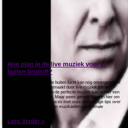
Hoe plan je de live muziek voor je
buiten bruiloft?
Jouw droom bruiloft in de buiten lucht kan nóg onvergetelijker
en magischer worden gemaakt door live muziek toe te
voegen. Het plannen van de perfecte muziek kan echter een
ontmoedigende taak zijn. Maar wees gerust! We zijn hier om
je te begeleiden bij het proces met onze deskundige tips over
muziekgenres, aanbevolen muzikanten en optimale
geluidskwaliteit.
Lees Verder »