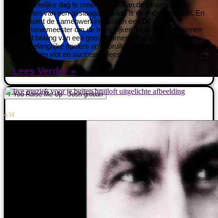
onvergetelijke dag te creëren. Een van de belangrijkste
aspecten van een geslaagde bruiloft is de muzikale sfeer. En
daar komt de samenwerking tussen een DJ en de
ceremoniemeester om de hoek kijken. In dit blog verkennen
we het belang van een goede samenwerking tussen deze
twee belangrijke spelers op je bruiloft en waarom het cruciaal
is voor een vlot en succesvol feest.
Lees Verder »
7 You Raise Me Up - Josh groban
4:51