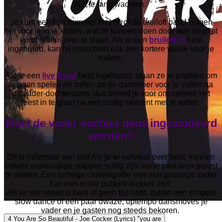
niet te lang wachten.
Je kunt een kort nummer kiezen of de bruiloft band vragen
het voor je in te korten, wat ze kunnen doen door een couplet
en/of refrein over te slaan. Als je een
bruiloft dj
hebt
ingehuurd, kan hij misschien ook een kortere versie voor je
maken.
Als je een
live band
hebt ingehuurd, staan ze te popelen om
te gaan spelen en zullen ze de dansvloer voor je vullen na
de vader-dochterdans, dus bereid je voor om meteen het
feest in te gaan na een rustig moment met je vader.
Moet de vader dochter dans ingestudeerd
worden?
Dit is helemaal aan jou! Als je er nerveus over bent, kunnen
enkele eenvoudige stappen nuttig zijn om je zenuwen gerust
te stellen. Een luchtige choreografie met een grappige vader
kan een echte publiekstrekker zijn!
Als je niet nerveus bent of geen tijd hebt, zullen een simpele
slow dance of een paar dwaze, uptempo dansmoves je
vader en je gasten nog steeds bekoren.
4 You Are So Beautiful - Joe Cocker (Lyrics) "you are