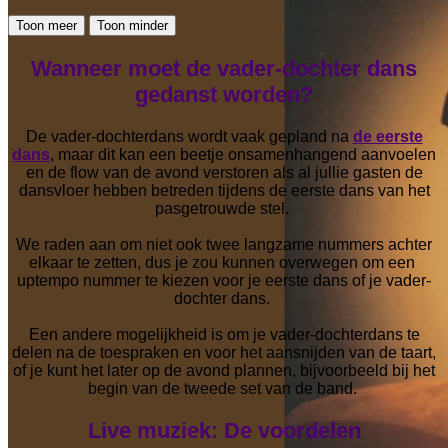
Toon meer
Toon minder
Wanneer moet de vader-dochter dans
gedanst worden?
De vader-dochterdans wordt vaak gepland na
de eerste
dans
, maar dit kan een beetje onsamenhangend aanvoelen
en de flow van de avond verstoren als al jullie gasten de
dansvloer hebben betreden tijdens de eerste dans van het
pasgetrouwde stel.
We raden aan om niet ook twee langzame nummers achter
elkaar te zetten, dus je zou kunnen overwegen om een ​​
uptempo nummer te kiezen voor je eerste dans of je vader-
dochter dans.
Een andere mogelijkheid is om je vader-dochterdans te
delen na de toespraken en voor het aansnijden van de taart,
of je kunt het later op de avond plannen, bijvoorbeeld bij het
begin van de tweede set van de band.
Live muziek: De voordelen