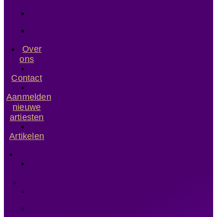
Harpisten
Cellisten
Saxofonisten
Over
ons
Contact
Aanmelden
nieuwe
artiesten
Artikelen
Home
Artiesten
DJ’s
Zangers/Vocalisten