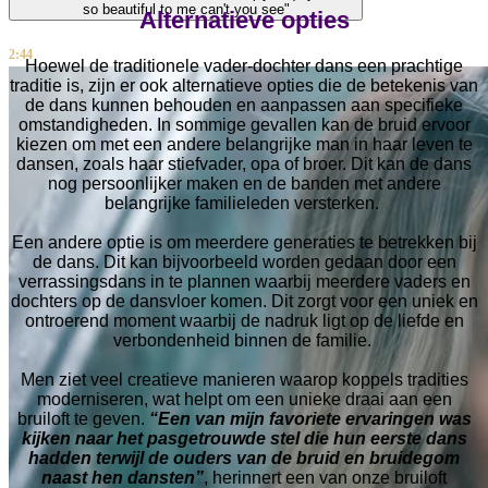
so beautiful to me can't you see"
Alternatieve opties
2:44
Hoewel de traditionele vader-dochter dans een prachtige
traditie is, zijn er ook alternatieve opties die de betekenis van
de dans kunnen behouden en aanpassen aan specifieke
omstandigheden. In sommige gevallen kan de bruid ervoor
kiezen om met een andere belangrijke man in haar leven te
dansen, zoals haar stiefvader, opa of broer. Dit kan de dans
nog persoonlijker maken en de banden met andere
belangrijke familieleden versterken.
Een andere optie is om meerdere generaties te betrekken bij
de dans. Dit kan bijvoorbeeld worden gedaan door een
verrassingsdans in te plannen waarbij meerdere vaders en
dochters op de dansvloer komen. Dit zorgt voor een uniek en
ontroerend moment waarbij de nadruk ligt op de liefde en
verbondenheid binnen de familie.
Men ziet veel creatieve manieren waarop koppels tradities
moderniseren, wat helpt om een ​​unieke draai aan een
bruiloft te geven.
“Een van mijn favoriete ervaringen was
kijken naar het pasgetrouwde stel die hun eerste dans
hadden terwijl de ouders van de bruid en bruidegom
naast hen dansten”
, herinnert een van onze bruiloft