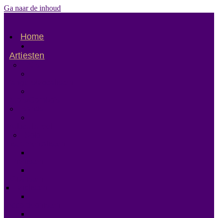
Ga naar de inhoud
Home
Artiesten
DJ’s
Zangers/Vocalisten
Duo’s/Combo’s
Bands
Multicultureel
Solo
Instrumentalisten
Pianisten
Gitaristen
Violisten
Accordeonisten