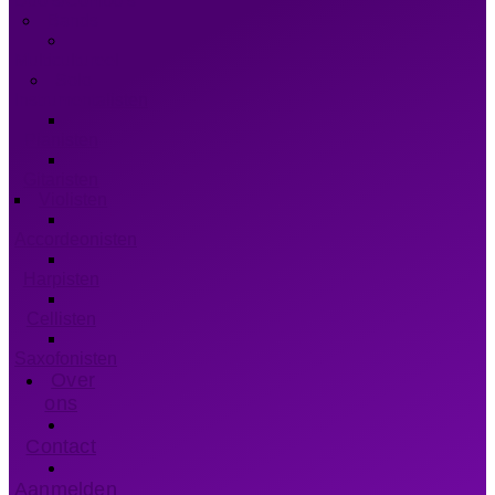
Duo’s/Combo’s
Bands
Multicultureel
Solo
Instrumentalisten
Pianisten
Gitaristen
Violisten
Accordeonisten
Harpisten
Cellisten
Saxofonisten
Over
ons
Contact
Aanmelden