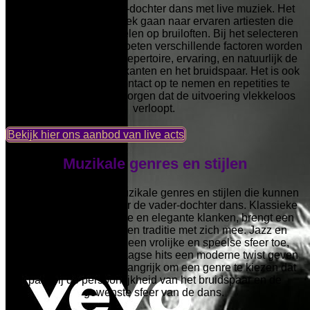
een succesvolle vader-dochter dans met live muziek. Het
bruidspaar moet op zoek gaan naar ervaren artiesten die
bekend zijn met het spelen op bruiloften. Bij het selecteren
van de band of artiest moeten verschillende factoren worden
overwogen, zoals hun repertoire, ervaring, en natuurlijk de
chemie tussen de muzikanten en het bruidspaar. Het is ook
belangrijk om tijdig contact op te nemen en repetities te
plannen om ervoor te zorgen dat de uitvoering vlekkeloos
verloopt.
Bekijk hier ons aanbod van live acts
Muzikale genres en stijlen
Er zijn verschillende muzikale genres en stijlen die kunnen
worden overwogen voor de vader-dochter dans. Klassieke
muziek, met zijn tijdloze en elegante klanken, brengt een
gevoel van verfijning en traditie met zich mee. Jazz en
swingmuziek voegen een vrolijke en speelse sfeer toe,
terwijl pop- en hedendaagse hits een moderne twist geven
aan de dans. Het is belangrijk om een genre te kiezen dat
past bij de persoonlijkheid van het bruidspaar en de
gewenste sfeer van de dans.