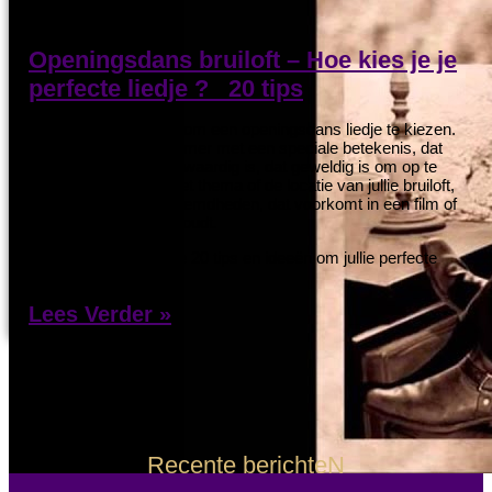
Openingsdans bruiloft – Hoe kies je je
perfecte liedje ? 20 tips
Er zijn veel manieren om een openingsdans liedje te kiezen.
Bijvoorbeeld een nummer met een speciale betekenis, dat
romantisch of gedenkwaardig is, dat geweldig is om op te
dansen, dat past bij het thema of de locatie van jullie bruiloft,
dat populair is bij beroemdheden, dat voorkomt in een film of
tv-show waar u van houdt.
In dit blog geven we je 20 tips en ideeën om jullie perfecte
liedje uit te kiezen…
Lees Verder »
Recente berichteN