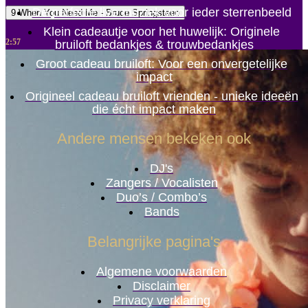
De perfecte live muziek voor ieder sterrenbeeld
9 When You Need Me - Bruce Springsteen
Klein cadeautje voor het huwelijk: Originele
2:57
bruiloft bedankjes & trouwbedankjes
Groot cadeau bruiloft: Voor een onvergetelijke
impact
Origineel cadeau bruiloft vrienden - unieke ideeën
die écht impact maken
Andere mensen bekeken ook
DJ's
Zangers / Vocalisten
Duo’s / Combo’s
Bands
Belangrijke pagina's
Algemene voorwaarden
Disclaimer
Privacy verklaring