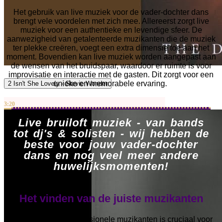
Het gebruik van live muziek voor de vader-dochter dans
brengt vele voordelen met zich mee. Allereerst zorgt live
muziek voor een authentieke en levendige sfeer. De
aanwezigheid van getalenteerde muzikanten die de muziek
ter plekke creëren, voegt een extra dimensie toe aan het
moment. Bovendien kan live muziek worden aangepast aan
de wensen van het bruidspaar, waardoor er ruimte is voor
improvisatie en interactie met de gasten. Dit zorgt voor een
unieke en memorabele ervaring.
2 Isn't She Lovely - Stevie Wonder
3:20
Live bruiloft muziek - van bands
tot dj's & solisten - wij hebben de
beste voor jouw vader-dochter
dans en nog veel meer andere
huwelijksmomenten!
Het vinden van de juiste muzikanten
Het inhuren van professionele muzikanten is cruciaal voor